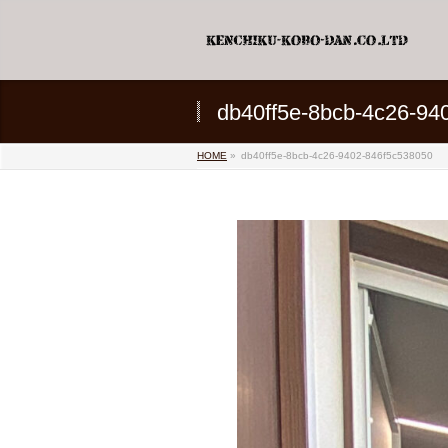
db40ff5e-8bcb-4c26-94
HOME
»
db40ff5e-8bcb-4c26-9402-846f5c538050