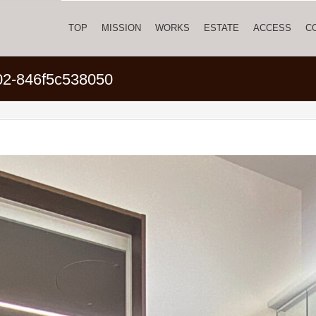
TOP
MISSION
WORKS
ESTATE
ACCESS
C
02-846f5c538050