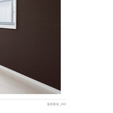
蒲原新栄_040